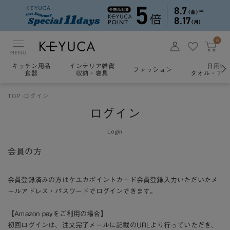
0
MENU
キッチン用品
インテリア雑貨
日用雑
ファッション
食器
収納・寝具
タオル・アロ
TOP
ログイン
ログイン
Login
会員の方
会員登録済みの方はケユカポイントカード会員登録入力いただいたメ
ールアドレス・パスワードでログインできます。
【Amazon payをご利用の場合】
初回ログインは、注文完了メールに記載のURLより行っていただき、