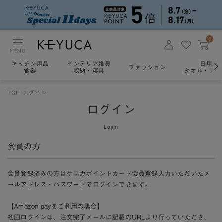
0
MENU
キッチン用品
インテリア雑貨
日用雑
ファッション
食器
収納・寝具
タオル・アロ
TOP
ログイン
ログイン
Login
会員の方
会員登録済みの方はケユカポイントカード会員登録入力いただいたメ
ールアドレス・パスワードでログインできます。
【Amazon payをご利用の場合】
初回ログインは、注文完了メールに記載のURLより行っていただき、