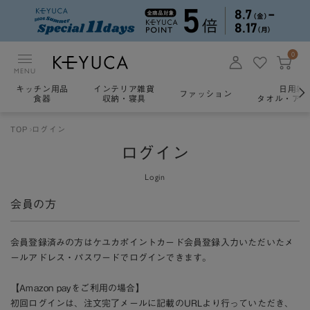
0
MENU
キッチン用品
インテリア雑貨
日用雑
ファッション
食器
収納・寝具
タオル・アロ
TOP
ログイン
ログイン
Login
会員の方
会員登録済みの方はケユカポイントカード会員登録入力いただいたメ
ールアドレス・パスワードでログインできます。
【Amazon payをご利用の場合】
初回ログインは、注文完了メールに記載のURLより行っていただき、