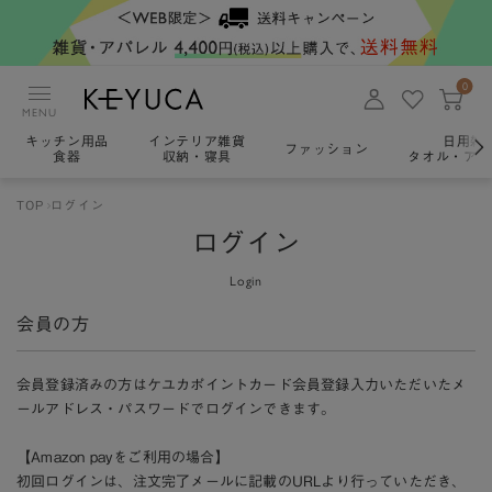
0
MENU
キッチン用品
インテリア雑貨
日用雑
ファッション
食器
収納・寝具
タオル・アロ
TOP
ログイン
ログイン
Login
会員の方
会員登録済みの方はケユカポイントカード会員登録入力いただいたメ
ールアドレス・パスワードでログインできます。
【Amazon payをご利用の場合】
初回ログインは、注文完了メールに記載のURLより行っていただき、