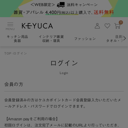
0
MENU
キッチン用品
インテリア雑貨
日用雑
ファッション
食器
収納・寝具
タオル・アロ
TOP
ログイン
ログイン
Login
会員の方
会員登録済みの方はケユカポイントカード会員登録入力いただいたメ
ールアドレス・パスワードでログインできます。
【Amazon payをご利用の場合】
初回ログインは、注文完了メールに記載のURLより行っていただき、