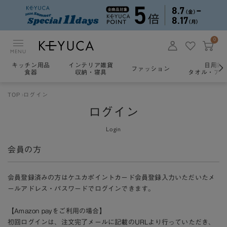
0
MENU
キッチン用品
インテリア雑貨
日用雑
ファッション
食器
収納・寝具
タオル・アロ
TOP
ログイン
ログイン
Login
会員の方
会員登録済みの方はケユカポイントカード会員登録入力いただいたメ
ールアドレス・パスワードでログインできます。
【Amazon payをご利用の場合】
初回ログインは、注文完了メールに記載のURLより行っていただき、