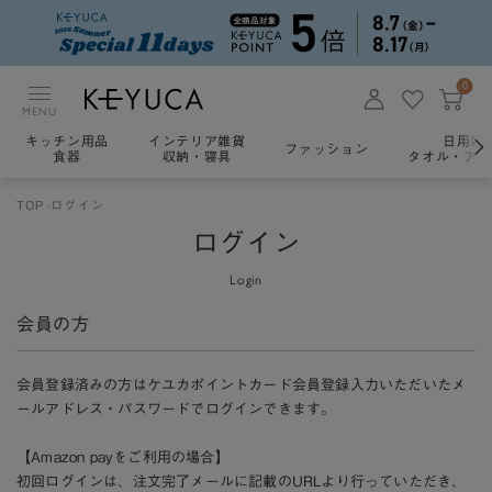
0
MENU
キッチン用品
インテリア雑貨
日用雑
ファッション
食器
収納・寝具
タオル・アロ
TOP
ログイン
ログイン
Login
会員の方
会員登録済みの方はケユカポイントカード会員登録入力いただいたメ
ールアドレス・パスワードでログインできます。
【Amazon payをご利用の場合】
初回ログインは、注文完了メールに記載のURLより行っていただき、