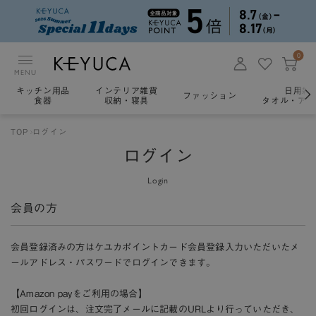
0
MENU
キッチン用品
インテリア雑貨
日用雑
ファッション
食器
収納・寝具
タオル・アロ
TOP
ログイン
ログイン
Login
会員の方
会員登録済みの方はケユカポイントカード会員登録入力いただいたメ
ールアドレス・パスワードでログインできます。
【Amazon payをご利用の場合】
初回ログインは、注文完了メールに記載のURLより行っていただき、