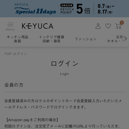
0
MENU
キッチン用品
インテリア雑貨
日用雑
ファッション
食器
収納・寝具
タオル・アロ
TOP
ログイン
ログイン
Login
会員の方
会員登録済みの方はケユカポイントカード会員登録入力いただいたメ
ールアドレス・パスワードでログインできます。
【Amazon payをご利用の場合】
初回ログインは、注文完了メールに記載のURLより行っていただき、