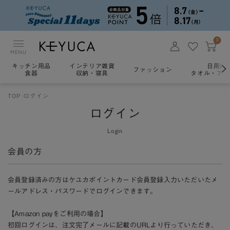
0
MENU
キッチン用品
インテリア雑貨
日用雑
ファッション
食器
収納・寝具
タオル・アロ
TOP
ログイン
ログイン
Login
会員の方
会員登録済みの方はケユカポイントカード会員登録入力いただいたメ
ールアドレス・パスワードでログインできます。
【Amazon payをご利用の場合】
初回ログインは、注文完了メールに記載のURLより行っていただき、