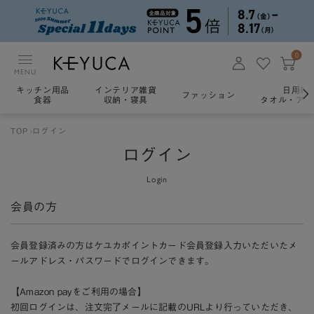
0
MENU
キッチン用品
インテリア雑貨
日用雑
ファッション
食器
収納・寝具
タオル・アロ
TOP
ログイン
ログイン
Login
会員の方
会員登録済みの方はケユカポイントカード会員登録入力いただいたメ
ールアドレス・パスワードでログインできます。
【Amazon payをご利用の場合】
初回ログインは、注文完了メールに記載のURLより行っていただき、