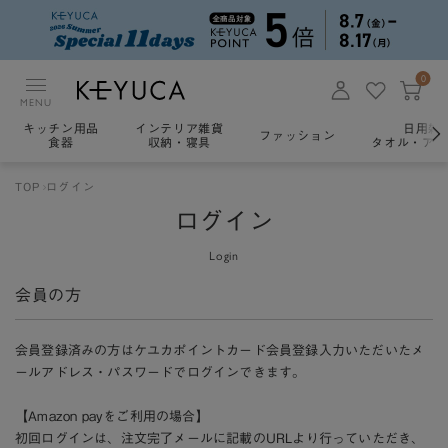
0
MENU
キッチン用品
インテリア雑貨
日用雑
ファッション
食器
収納・寝具
タオル・アロ
TOP
ログイン
ログイン
Login
会員の方
会員登録済みの方はケユカポイントカード会員登録入力いただいたメ
ールアドレス・パスワードでログインできます。
【Amazon payをご利用の場合】
初回ログインは、注文完了メールに記載のURLより行っていただき、