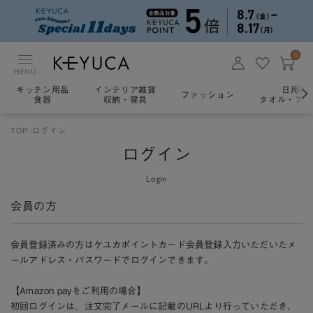
0
MENU
キッチン用品
インテリア雑貨
日用雑
ファッション
食器
収納・寝具
タオル・アロ
TOP
ログイン
ログイン
Login
会員の方
会員登録済みの方はケユカポイントカード会員登録入力いただいたメ
ールアドレス・パスワードでログインできます。
【Amazon payをご利用の場合】
初回ログインは、注文完了メールに記載のURLより行っていただき、