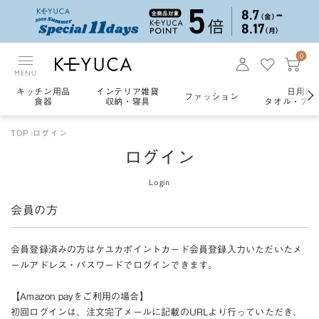
0
MENU
キッチン用品
インテリア雑貨
日用雑
ファッション
食器
収納・寝具
タオル・アロ
TOP
ログイン
ログイン
Login
会員の方
会員登録済みの方はケユカポイントカード会員登録入力いただいたメ
ールアドレス・パスワードでログインできます。
【Amazon payをご利用の場合】
初回ログインは、注文完了メールに記載のURLより行っていただき、