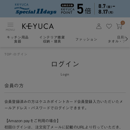
0
MENU
キッチン用品
インテリア雑貨
日用雑
ファッション
食器
収納・寝具
タオル・アロ
TOP
ログイン
ログイン
Login
会員の方
会員登録済みの方はケユカポイントカード会員登録入力いただいたメ
ールアドレス・パスワードでログインできます。
【Amazon payをご利用の場合】
初回ログインは、注文完了メールに記載のURLより行っていただき、