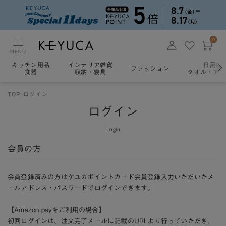
0
MENU
キッチン用品
インテリア雑貨
日用雑
ファッション
食器
収納・寝具
タオル・アロ
TOP
ログイン
ログイン
Login
会員の方
会員登録済みの方はケユカポイントカード会員登録入力いただいたメ
ールアドレス・パスワードでログインできます。
【Amazon payをご利用の場合】
初回ログインは、注文完了メールに記載のURLより行っていただき、