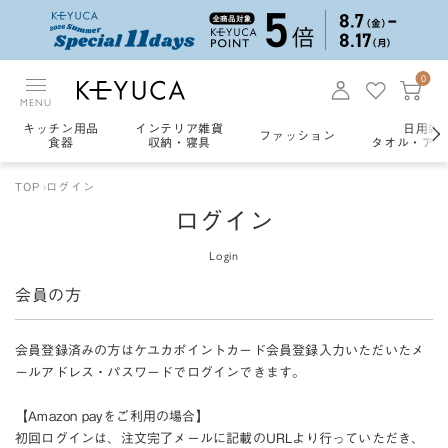
0
MENU
キッチン用品
インテリア雑貨
日用雑
ファッション
食器
収納・寝具
タオル・アロ
TOP
ログイン
ログイン
Login
会員の方
会員登録済みの方はケユカポイントカード会員登録入力いただいたメ
ールアドレス・パスワードでログインできます。
【Amazon payをご利用の場合】
初回ログインは、注文完了メールに記載のURLより行っていただき、