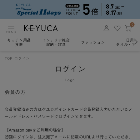
0
MENU
キッチン用品
インテリア雑貨
日用雑
ファッション
食器
収納・寝具
タオル・アロ
TOP
ログイン
ログイン
Login
会員の方
会員登録済みの方はケユカポイントカード会員登録入力いただいたメ
ールアドレス・パスワードでログインできます。
【Amazon payをご利用の場合】
初回ログインは、注文完了メールに記載のURLより行っていただき、