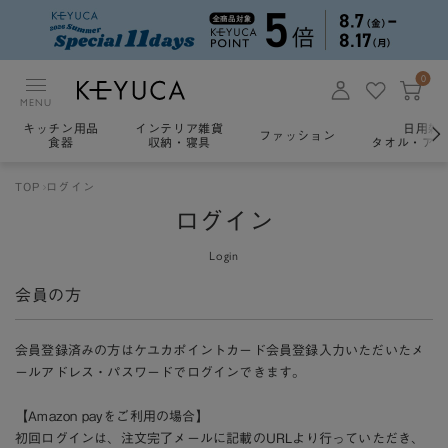
0
MENU
キッチン用品
インテリア雑貨
日用雑
ファッション
食器
収納・寝具
タオル・アロ
TOP
ログイン
ログイン
Login
会員の方
会員登録済みの方はケユカポイントカード会員登録入力いただいたメ
ールアドレス・パスワードでログインできます。
【Amazon payをご利用の場合】
初回ログインは、注文完了メールに記載のURLより行っていただき、