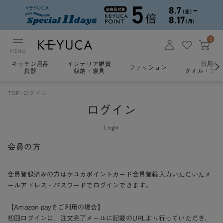
0
MENU
キッチン用品
インテリア雑貨
日用雑
ファッション
食器
収納・寝具
タオル・アロ
TOP
ログイン
ログイン
Login
会員の方
会員登録済みの方はケユカポイントカード会員登録入力いただいたメ
ールアドレス・パスワードでログインできます。
【Amazon payをご利用の場合】
初回ログインは、注文完了メールに記載のURLより行っていただき、