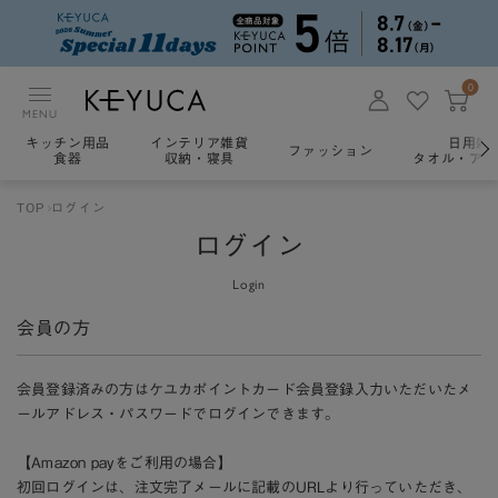
0
MENU
キッチン用品
インテリア雑貨
日用雑
ファッション
食器
収納・寝具
タオル・アロ
TOP
ログイン
ログイン
Login
会員の方
会員登録済みの方はケユカポイントカード会員登録入力いただいたメ
ールアドレス・パスワードでログインできます。
【Amazon payをご利用の場合】
初回ログインは、注文完了メールに記載のURLより行っていただき、