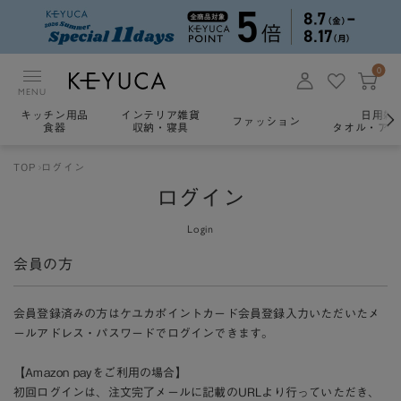
0
MENU
キッチン用品
インテリア雑貨
日用雑
ファッション
食器
収納・寝具
タオル・アロ
TOP
ログイン
ログイン
Login
会員の方
会員登録済みの方はケユカポイントカード会員登録入力いただいたメ
ールアドレス・パスワードでログインできます。
【Amazon payをご利用の場合】
初回ログインは、注文完了メールに記載のURLより行っていただき、