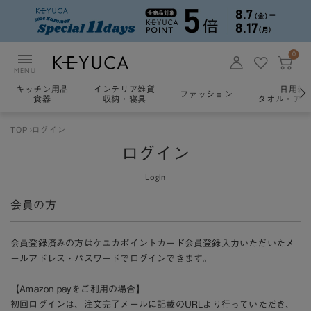
0
MENU
キッチン用品
インテリア雑貨
日用雑
ファッション
食器
収納・寝具
タオル・アロ
TOP
ログイン
ログイン
Login
会員の方
会員登録済みの方はケユカポイントカード会員登録入力いただいたメ
ールアドレス・パスワードでログインできます。
【Amazon payをご利用の場合】
初回ログインは、注文完了メールに記載のURLより行っていただき、