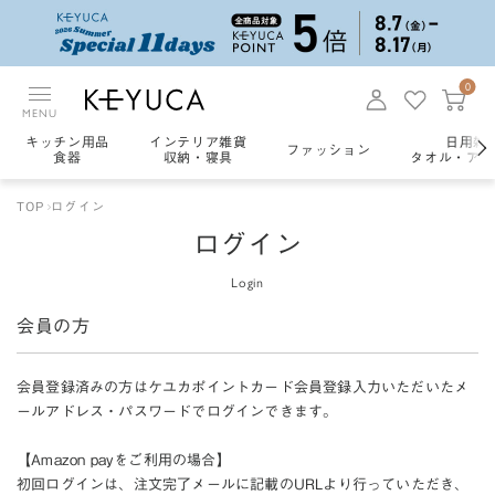
0
MENU
キッチン用品
インテリア雑貨
日用雑
ファッション
食器
収納・寝具
タオル・アロ
TOP
ログイン
ログイン
Login
会員の方
会員登録済みの方はケユカポイントカード会員登録入力いただいたメ
ールアドレス・パスワードでログインできます。
【Amazon payをご利用の場合】
初回ログインは、注文完了メールに記載のURLより行っていただき、