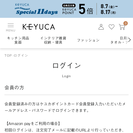
0
MENU
キッチン用品
インテリア雑貨
日用雑
ファッション
食器
収納・寝具
タオル・アロ
TOP
ログイン
ログイン
Login
会員の方
会員登録済みの方はケユカポイントカード会員登録入力いただいたメ
ールアドレス・パスワードでログインできます。
【Amazon payをご利用の場合】
初回ログインは、注文完了メールに記載のURLより行っていただき、