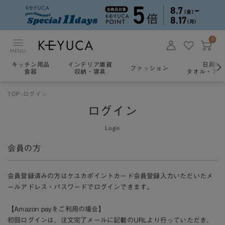
0
MENU
キッチン用品
インテリア雑貨
日用雑
ファッション
食器
収納・寝具
タオル・アロ
TOP
ログイン
ログイン
Login
会員の方
会員登録済みの方はケユカポイントカード会員登録入力いただいたメ
ールアドレス・パスワードでログインできます。
【Amazon payをご利用の場合】
初回ログインは、注文完了メールに記載のURLより行っていただき、