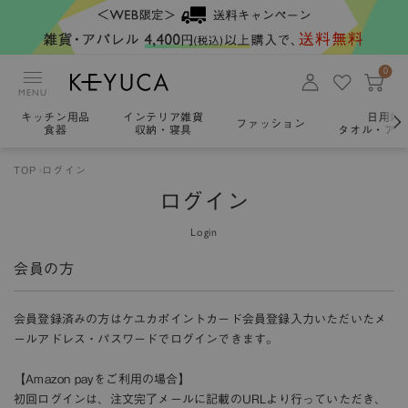
0
MENU
キッチン用品
インテリア雑貨
日用雑
ファッション
食器
収納・寝具
タオル・アロ
TOP
ログイン
ログイン
Login
会員の方
会員登録済みの方はケユカポイントカード会員登録入力いただいたメ
ールアドレス・パスワードでログインできます。
【Amazon payをご利用の場合】
初回ログインは、注文完了メールに記載のURLより行っていただき、