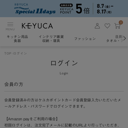
0
MENU
キッチン用品
インテリア雑貨
日用雑
ファッション
食器
収納・寝具
タオル・アロ
TOP
ログイン
ログイン
Login
会員の方
会員登録済みの方はケユカポイントカード会員登録入力いただいたメ
ールアドレス・パスワードでログインできます。
【Amazon payをご利用の場合】
初回ログインは、注文完了メールに記載のURLより行っていただき、