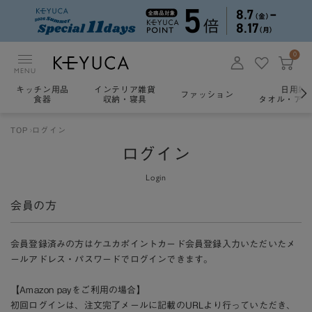
0
MENU
キッチン用品
インテリア雑貨
日用雑
ファッション
食器
収納・寝具
タオル・アロ
TOP
ログイン
ログイン
Login
会員の方
会員登録済みの方はケユカポイントカード会員登録入力いただいたメ
ールアドレス・パスワードでログインできます。
【Amazon payをご利用の場合】
初回ログインは、注文完了メールに記載のURLより行っていただき、