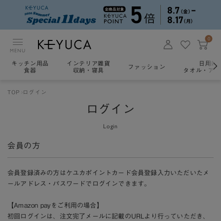
0
MENU
キッチン用品
インテリア雑貨
日用雑
ファッション
食器
収納・寝具
タオル・アロ
TOP
ログイン
ログイン
Login
会員の方
会員登録済みの方はケユカポイントカード会員登録入力いただいたメ
ールアドレス・パスワードでログインできます。
【Amazon payをご利用の場合】
初回ログインは、注文完了メールに記載のURLより行っていただき、