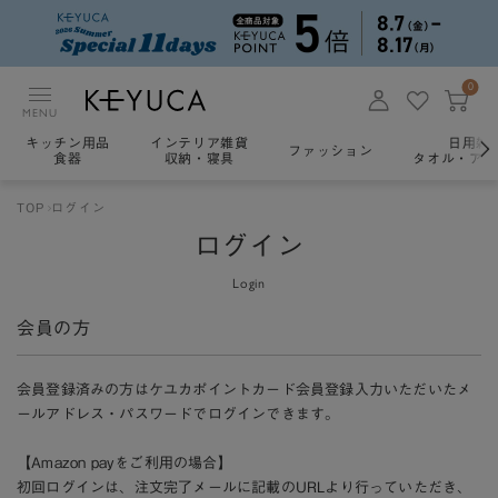
0
MENU
キッチン用品
インテリア雑貨
日用雑
ファッション
食器
収納・寝具
タオル・アロ
TOP
ログイン
ログイン
Login
会員の方
会員登録済みの方はケユカポイントカード会員登録入力いただいたメ
ールアドレス・パスワードでログインできます。
【Amazon payをご利用の場合】
初回ログインは、注文完了メールに記載のURLより行っていただき、