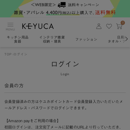
0
MENU
キッチン用品
インテリア雑貨
日用雑
ファッション
食器
収納・寝具
タオル・アロ
TOP
ログイン
ログイン
Login
会員の方
会員登録済みの方はケユカポイントカード会員登録入力いただいたメ
ールアドレス・パスワードでログインできます。
【Amazon payをご利用の場合】
初回ログインは、注文完了メールに記載のURLより行っていただき、