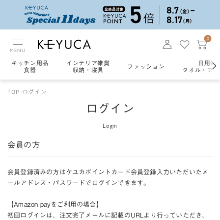
0
MENU
キッチン用品
インテリア雑貨
日用雑
ファッション
食器
収納・寝具
タオル・アロ
TOP
ログイン
ログイン
Login
会員の方
会員登録済みの方はケユカポイントカード会員登録入力いただいたメ
ールアドレス・パスワードでログインできます。
【Amazon payをご利用の場合】
初回ログインは、注文完了メールに記載のURLより行っていただき、