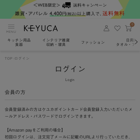
0
MENU
キッチン用品
インテリア雑貨
日用雑
ファッション
食器
収納・寝具
タオル・アロ
TOP
ログイン
ログイン
Login
会員の方
会員登録済みの方はケユカポイントカード会員登録入力いただいたメ
ールアドレス・パスワードでログインできます。
【Amazon payをご利用の場合】
初回ログインは、注文完了メールに記載のURLより行っていただき、