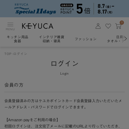
0
MENU
キッチン用品
インテリア雑貨
日用雑
ファッション
食器
収納・寝具
タオル・アロ
TOP
ログイン
ログイン
Login
会員の方
会員登録済みの方はケユカポイントカード会員登録入力いただいたメ
ールアドレス・パスワードでログインできます。
【Amazon payをご利用の場合】
初回ログインは、注文完了メールに記載のURLより行っていただき、