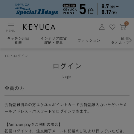
0
MENU
キッチン用品
インテリア雑貨
日用雑
ファッション
食器
収納・寝具
タオル・アロ
TOP
ログイン
ログイン
Login
会員の方
会員登録済みの方はケユカポイントカード会員登録入力いただいたメ
ールアドレス・パスワードでログインできます。
【Amazon payをご利用の場合】
初回ログインは、注文完了メールに記載のURLより行っていただき、