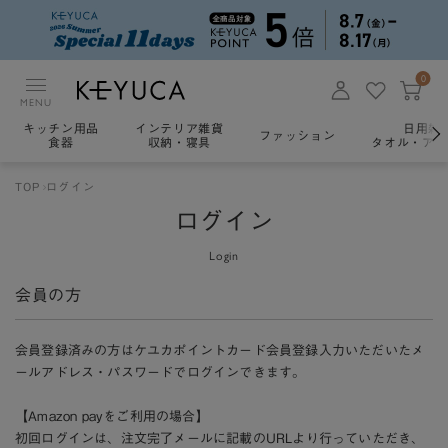
0
MENU
キッチン用品
インテリア雑貨
日用雑
ファッション
食器
収納・寝具
タオル・アロ
TOP
ログイン
ログイン
Login
会員の方
会員登録済みの方はケユカポイントカード会員登録入力いただいたメ
ールアドレス・パスワードでログインできます。
【Amazon payをご利用の場合】
初回ログインは、注文完了メールに記載のURLより行っていただき、