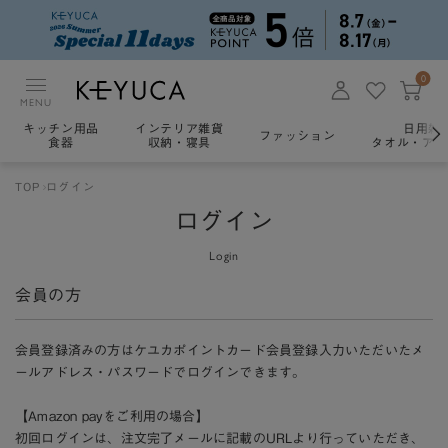
0
MENU
キッチン用品
インテリア雑貨
日用雑
ファッション
食器
収納・寝具
タオル・アロ
TOP
ログイン
ログイン
Login
会員の方
会員登録済みの方はケユカポイントカード会員登録入力いただいたメ
ールアドレス・パスワードでログインできます。
【Amazon payをご利用の場合】
初回ログインは、注文完了メールに記載のURLより行っていただき、