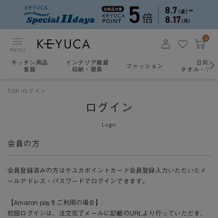
0
MENU
キッチン用品
インテリア雑貨
日用雑
ファッション
食器
収納・寝具
タオル・アロ
TOP
ログイン
ログイン
Login
会員の方
会員登録済みの方はケユカポイントカード会員登録入力いただいたメ
ールアドレス・パスワードでログインできます。
【Amazon payをご利用の場合】
初回ログインは、注文完了メールに記載のURLより行っていただき、