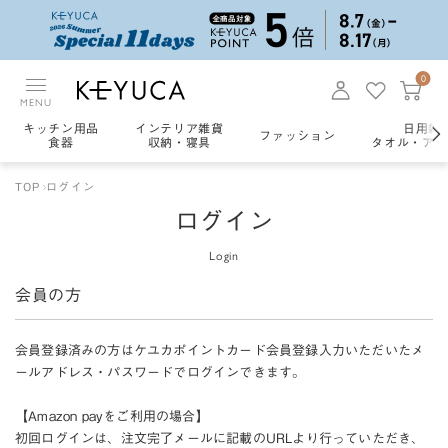
0
MENU
キッチン用品
インテリア雑貨
日用雑
ファッション
食器
収納・寝具
タオル・アロ
TOP
ログイン
ログイン
Login
会員の方
会員登録済みの方はケユカポイントカード会員登録入力いただいたメ
ールアドレス・パスワードでログインできます。
【Amazon payをご利用の場合】
初回ログインは、注文完了メールに記載のURLより行っていただき、