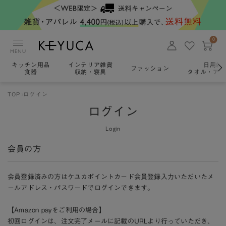
0
MENU
キッチン用品
インテリア雑貨
日用雑
ファッション
食器
収納・寝具
タオル・アロ
TOP
ログイン
ログイン
Login
会員の方
会員登録済みの方はケユカポイントカード会員登録入力いただいたメ
ールアドレス・パスワードでログインできます。
【Amazon payをご利用の場合】
初回ログインは、注文完了メールに記載のURLより行っていただき、