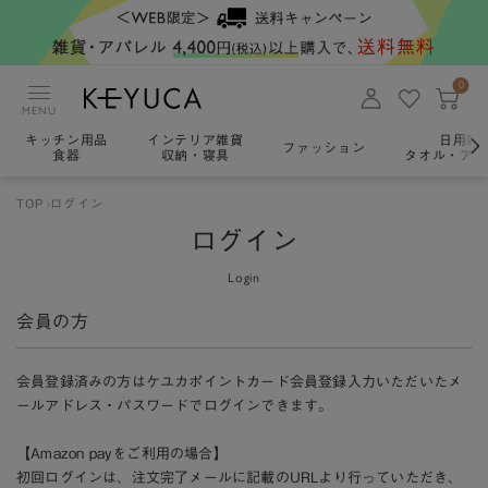
0
MENU
キッチン用品
インテリア雑貨
日用雑
ファッション
食器
収納・寝具
タオル・アロ
TOP
ログイン
ログイン
Login
会員の方
会員登録済みの方はケユカポイントカード会員登録入力いただいたメ
ールアドレス・パスワードでログインできます。
【Amazon payをご利用の場合】
初回ログインは、注文完了メールに記載のURLより行っていただき、