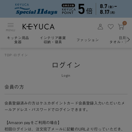
0
MENU
キッチン用品
インテリア雑貨
日用雑
ファッション
食器
収納・寝具
タオル・アロ
TOP
ログイン
ログイン
Login
会員の方
会員登録済みの方はケユカポイントカード会員登録入力いただいたメ
ールアドレス・パスワードでログインできます。
【Amazon payをご利用の場合】
初回ログインは、注文完了メールに記載のURLより行っていただき、