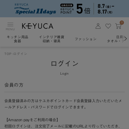
0
MENU
キッチン用品
インテリア雑貨
日用雑
ファッション
食器
収納・寝具
タオル・アロ
TOP
ログイン
ログイン
Login
会員の方
会員登録済みの方はケユカポイントカード会員登録入力いただいたメ
ールアドレス・パスワードでログインできます。
【Amazon payをご利用の場合】
初回ログインは、注文完了メールに記載のURLより行っていただき、