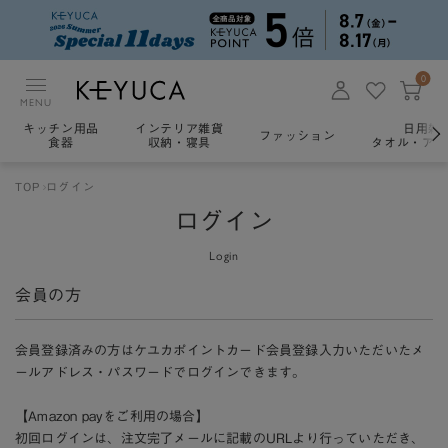
0
MENU
キッチン用品
インテリア雑貨
日用雑
ファッション
食器
収納・寝具
タオル・アロ
TOP
ログイン
ログイン
Login
会員の方
会員登録済みの方はケユカポイントカード会員登録入力いただいたメ
ールアドレス・パスワードでログインできます。
【Amazon payをご利用の場合】
初回ログインは、注文完了メールに記載のURLより行っていただき、