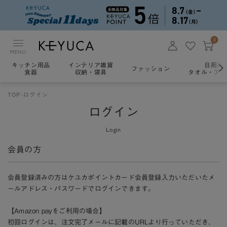
0
MENU
キッチン用品
インテリア雑貨
日用雑
ファッション
食器
収納・寝具
タオル・アロ
TOP
ログイン
ログイン
Login
会員の方
会員登録済みの方はケユカポイントカード会員登録入力いただいたメ
ールアドレス・パスワードでログインできます。
【Amazon payをご利用の場合】
初回ログインは、注文完了メールに記載のURLより行っていただき、