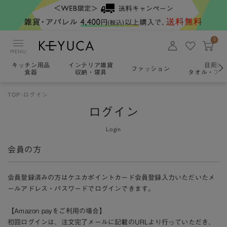
0
MENU
キッチン用品
インテリア雑貨
日用雑
ファッション
食器
収納・寝具
タオル・アロ
TOP
ログイン
ログイン
Login
会員の方
会員登録済みの方はケユカポイントカード会員登録入力いただいたメ
ールアドレス・パスワードでログインできます。
【Amazon payをご利用の場合】
初回ログインは、注文完了メールに記載のURLより行っていただき、