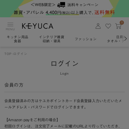
0
MENU
キッチン用品
インテリア雑貨
日用雑
ファッション
食器
収納・寝具
タオル・アロ
TOP
ログイン
ログイン
Login
会員の方
会員登録済みの方はケユカポイントカード会員登録入力いただいたメ
ールアドレス・パスワードでログインできます。
【Amazon payをご利用の場合】
初回ログインは、注文完了メールに記載のURLより行っていただき、