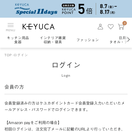
0
MENU
キッチン用品
インテリア雑貨
日用雑
ファッション
食器
収納・寝具
タオル・アロ
TOP
ログイン
ログイン
Login
会員の方
会員登録済みの方はケユカポイントカード会員登録入力いただいたメ
ールアドレス・パスワードでログインできます。
【Amazon payをご利用の場合】
初回ログインは、注文完了メールに記載のURLより行っていただき、