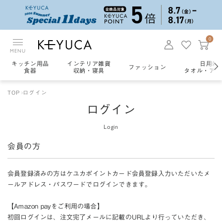
0
MENU
キッチン用品
インテリア雑貨
日用雑
ファッション
食器
収納・寝具
タオル・アロ
TOP
ログイン
ログイン
Login
会員の方
会員登録済みの方はケユカポイントカード会員登録入力いただいたメ
ールアドレス・パスワードでログインできます。
【Amazon payをご利用の場合】
初回ログインは、注文完了メールに記載のURLより行っていただき、